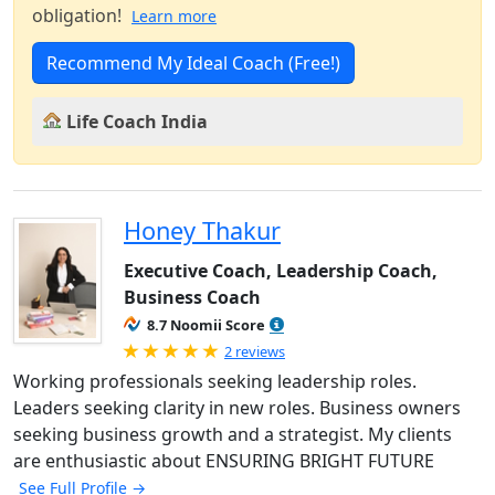
obligation!
Learn more
Recommend My Ideal Coach (Free!)
Life Coach India
Honey Thakur
Executive Coach, Leadership Coach,
Business Coach
8.7 Noomii Score
Rated 5.0 out of 5
2 reviews
Working professionals seeking leadership roles.
Leaders seeking clarity in new roles. Business owners
seeking business growth and a strategist. My clients
are enthusiastic about ENSURING BRIGHT FUTURE
See Full Profile →