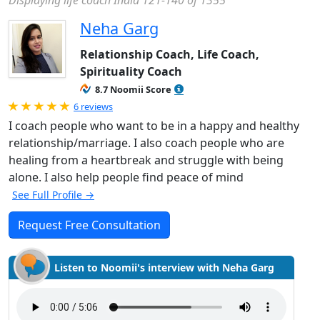
Displaying life coach India 121-140 of 1355
Neha Garg
Relationship Coach, Life Coach,
Spirituality Coach
8.7 Noomii Score
Rated 5.0 out of 5
6 reviews
I coach people who want to be in a happy and healthy
relationship/marriage. I also coach people who are
healing from a heartbreak and struggle with being
alone. I also help people find peace of mind
See Full Profile →
Request Free Consultation
Listen to Noomii's interview with Neha Garg