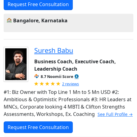
Request Free Consultation
Bangalore, Karnataka
Suresh Babu
Business Coach, Executive Coach,
Leadership Coach
8.7 Noomii Score
Rated 5.0 out of 5
2 reviews
#1: Biz Owner with Top Line 1 Mn to 5 Mn USD #2:
Ambitious & Optimistic Professionals #3: HR Leaders at
MNCs, Corporate looking 4 MBTI & Clifton Strengths
Assessments, Workshops, Ex. Coaching
See Full Profile →
Request Free Consultation