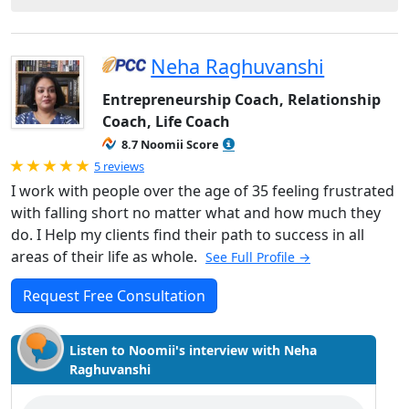
Neha Raghuvanshi
Entrepreneurship Coach, Relationship
Coach, Life Coach
8.7 Noomii Score
Rated 5.0 out of 5
5 reviews
I work with people over the age of 35 feeling frustrated
with falling short no matter what and how much they
do. I Help my clients find their path to success in all
areas of their life as whole.
See Full Profile →
Request Free Consultation
Listen to Noomii's interview with Neha
Raghuvanshi