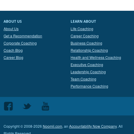
ABOUT US
LEARN ABOUT
About Us
Life Coaching
Get a Recommendation
Career Coaching
Corporate Coaching
Business Coaching
Coach Blog
Relationship Coaching
Career Blog
Health and Wellness Coaching
Executive Coaching
Leadership Coaching
Team Coaching
Performance Coaching
Follow
Follow
Follow
us
us
us
on
on
on
Copyright © 2008-2026
Noomii.com
, an
Accountability Now Company
. All
Facebook
Twitter
Youtube
Rights Reserved.