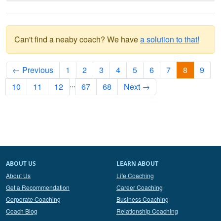
Can't find a neaby coach? We have
a solution to that!
← Previous
1
2
3
4
5
6
7
8
9
...
10
11
12
67
68
Next →
ABOUT US
LEARN ABOUT
About Us
Life Coaching
Get a Recommendation
Career Coaching
Corporate Coaching
Business Coaching
Coach Blog
Relationship Coaching